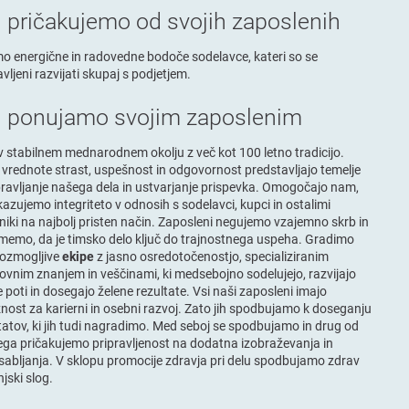
j pričakujemo od svojih zaposlenih
o energične in radovedne bodoče sodelavce, kateri so se
avljeni razvijati skupaj s podjetjem.
j ponujamo svojim zaposlenim
v stabilnem mednarodnem okolju z več kot 100 letno tradicijo.
vrednote strast, uspešnost in odgovornost predstavljajo temelje
ravljanje našega dela in ustvarjanje prispevka. Omogočajo nam,
kazujemo integriteto v odnosih s sodelavci, kupci in ostalimi
niki na najbolj pristen način. Zaposleni negujemo vzajemno skrb in
memo, da je timsko delo ključ do trajnostnega uspeha. Gradimo
kozmogljive
ekipe
z jasno osredotočenostjo, specializiranim
ovnim znanjem in veščinami, ki medsebojno sodelujejo, razvijajo
e poti in dosegajo želene rezultate. Vsi naši zaposleni imajo
žnost za karierni in osebni razvoj. Zato jih spodbujamo k doseganju
tatov, ki jih tudi nagradimo. Med seboj se spodbujamo in drug od
ga pričakujemo pripravljenost na dodatna izobraževanja in
abljanja. V sklopu promocije zdravja pri delu spodbujamo zdrav
njski slog.