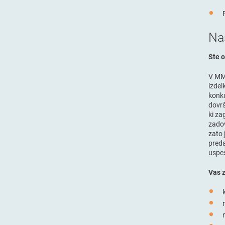
Naš
Ste o
V MM 
izdel
konku
dovrš
ki za
zadov
zato 
preda
uspeš
Vas 