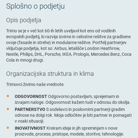
Splošno o podjetju
Opis podjetja
Trimo se je v več kot 60-ih letih uveljavil kot eno od vodilnih
evropskih podjetij, ki razvija izvirne in celostne rešitve za gradbene
ovoje (fasade in strehe) in modularne rešitve. Portfelj partnerjev
vključuje podjetja, kot so: Airbus, letališče London Heathrow,
Nestle, Philips, DHL, Porsche, IKEA, Prologis, Mercedes Benz, Coca
Cola in mnogi drugi.
Organizacijska struktura in klima
Trimovci živimo naše vrednote.
ODGOVORNOST
Odgovorno postavljam, sprejemam in
izvajam naloge. Odgovornost kažem tudi v odnosu do okolja.
PARTNERSTVO
S sodelavci in poslovnimi partnerji gradim
odnose na dolgi rok. Moja odločitev je biti partner in pomagati
v vsaki situaciji.
INOVATIVNOST
Kreiram ideje in jih spreminjam v nove
proizvode, procese, pristope, modele, storitve, tehnologije.