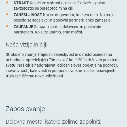
STRAST
Ko delam s strastjo, mi ni nič odveč, s polno
zavzetostjo se osredotočim na cilj.
ZANESLJIVOST
Kar se dogovorim, tudi izvedem. Na mojo
besedo se sodelavci in poslovni partnerji lahko zanesejo.
ZAUPANJE
Zaupam sebi, sodelavcem in poslovnim
partnerjem. Ko si zaupamo, smo močni.
Naša vizija in cilji
Strokovno znanje, trajnost, zanesljivost in osredotočenost na
prihodnost opredeljujejo Trimo v več kot 120-ih državah po celem
svetu. Naš cilj je nadgrajevati odličen sloves podjetja na področju
inovativnosti, kakovosti in podpori strankam na še neosvojenih
trgih kjer iščemo nove priložnosti.
Zaposlovanje
Delovna mesta, katera želimo zapolniti: