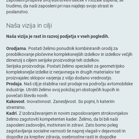
trudimo, da naši zaposleni pri nas najdejo svojo strast in
poslanstvo.
Naša vizija in cilji
Naša vizija je rast in razvoj podjetja v vseh pogledih.
Orodjarna
. Postati želimo ponudnik kombiniranih orodij za
preoblikovanje pločevine kompleksnejših izdelkov in izdelkov večjih
dimenzij s ciljem serijske proizvodnje teh izdelkov.
Serijska proizvodnja. Postati želimo specialist za geometrijsko
kompleksnejše izdelke iz nerjavnega in drugih materialov ter
proizvajalec sklopov varjenja z višjo dodano vrednostjo.
Prodaja
. Naš cilj je stabilna rast prodaje na področju avtomobilske
industrije. Utrditi želimo svoj položaj pri obstoječih kupcih in
povečati število novih.
Kakovost
. Inovativnost. Zanesljivost. So pojmi, h katerim
stremimo.
Kadri
. Z izobraževanjem in novim zaposlovanjem strokovnjakov
želimo zagotoviti kompetenten kader. Želimo, da bi bili naši
zaposleni zadovoljni, motivirani in zdravi. Zato bomo poleg
zagotavljanja socialne varnosti še naprej vlagali v dejavnosti in
dogodke za krepitev zdravja, osebnostne rasti in dogodke