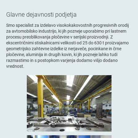
Glavne dejavnosti podjetja
Smo specialist za izdelavo visokokakovostnih progresivnih orodij
za avtomobilsko industrijo, ki jih pozneje uporabimo pri lastnem
procesu preoblikovanja pločevine v serijski proizvodnji. Z
ekscentričnimi stiskalnicami velikosti od 25 do 630 t proizvajamo
geometrijsko zahtevne izdelke iz nerjaveče, pocinkane in črne
pločevine, aluminija in drugih kovin, ki jih pozneje lahko tudi
razmastimo in s postopkom varjenja dodamo višjo dodano
vrednost.