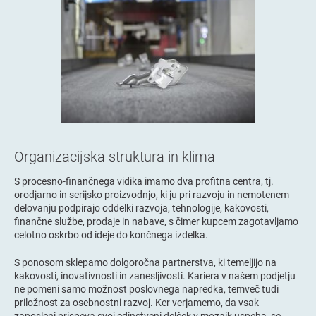
Organizacijska struktura in klima
S procesno-finančnega vidika imamo dva profitna centra, tj.
orodjarno in serijsko proizvodnjo, ki ju pri razvoju in nemotenem
delovanju podpirajo oddelki razvoja, tehnologije, kakovosti,
finančne službe, prodaje in nabave, s čimer kupcem zagotavljamo
celotno oskrbo od ideje do končnega izdelka.
S ponosom sklepamo dolgoročna partnerstva, ki temeljijo na
kakovosti, inovativnosti in zanesljivosti. Kariera v našem podjetju
ne pomeni samo možnost poslovnega napredka, temveč tudi
priložnost za osebnostni razvoj. Ker verjamemo, da vsak
zaposleni prispeva svoj edinstveni delček v mozaik uspeha, se