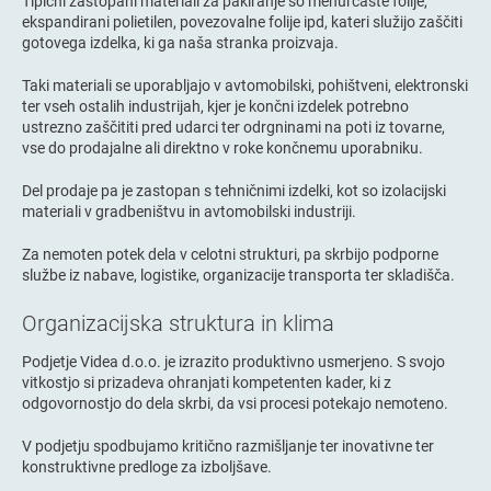
Tipični zastopani materiali za pakiranje so mehurčaste folije,
ekspandirani polietilen, povezovalne folije ipd, kateri služijo zaščiti
gotovega izdelka, ki ga naša stranka proizvaja.
Taki materiali se uporabljajo v avtomobilski, pohištveni, elektronski
ter vseh ostalih industrijah, kjer je končni izdelek potrebno
ustrezno zaščititi pred udarci ter odrgninami na poti iz tovarne,
vse do prodajalne ali direktno v roke končnemu uporabniku.
Del prodaje pa je zastopan s tehničnimi izdelki, kot so izolacijski
materiali v gradbeništvu in avtomobilski industriji.
Za nemoten potek dela v celotni strukturi, pa skrbijo podporne
službe iz nabave, logistike, organizacije transporta ter skladišča.
Organizacijska struktura in klima
Podjetje Videa d.o.o. je izrazito produktivno usmerjeno. S svojo
vitkostjo si prizadeva ohranjati kompetenten kader, ki z
odgovornostjo do dela skrbi, da vsi procesi potekajo nemoteno.
V podjetju spodbujamo kritično razmišljanje ter inovativne ter
konstruktivne predloge za izboljšave.