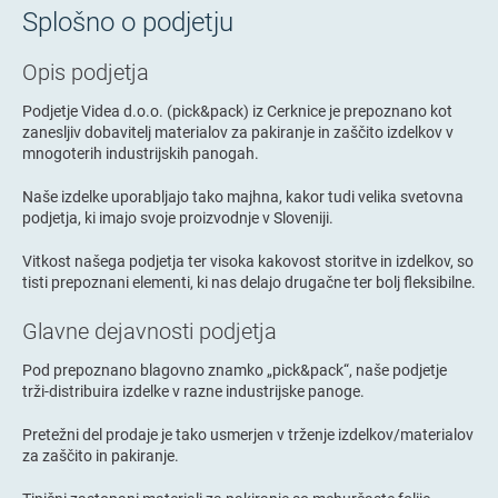
Splošno o podjetju
Opis podjetja
Podjetje Videa d.o.o. (pick&pack) iz Cerknice je prepoznano kot
zanesljiv dobavitelj materialov za pakiranje in zaščito izdelkov v
mnogoterih industrijskih panogah.
Naše izdelke uporabljajo tako majhna, kakor tudi velika svetovna
podjetja, ki imajo svoje proizvodnje v Sloveniji.
Vitkost našega podjetja ter visoka kakovost storitve in izdelkov, so
tisti prepoznani elementi, ki nas delajo drugačne ter bolj fleksibilne.
Glavne dejavnosti podjetja
Pod prepoznano blagovno znamko „pick&pack“, naše podjetje
trži-distribuira izdelke v razne industrijske panoge.
Pretežni del prodaje je tako usmerjen v trženje izdelkov/materialov
za zaščito in pakiranje.