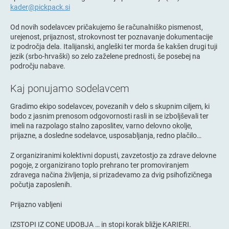
kader@pickpack.si
Od novih sodelavcev pričakujemo še računalniško pismenost,
urejenost, prijaznost, strokovnost ter poznavanje dokumentacije
iz področja dela. Italijanski, angleški ter morda še kakšen drugi tuji
jezik (srbo-hrvaški) so zelo zaželene prednosti, še posebej na
področju nabave.
Kaj ponujamo sodelavcem
Gradimo ekipo sodelavcev, povezanih v delo s skupnim ciljem, ki
bodo z jasnim prenosom odgovornosti rasli in se izboljševali ter
imeli na razpolago stalno zaposlitev, varno delovno okolje,
prijazne, a dosledne sodelavce, usposabljanja, redno plačilo…
Z organiziranimi kolektivni dopusti, zavzetostjo za zdrave delovne
pogoje, z organizirano toplo prehrano ter promoviranjem
zdravega načina življenja, si prizadevamo za dvig psihofizičnega
počutja zaposlenih.
Prijazno vabljeni
IZSTOPI IZ CONE UDOBJA … in stopi korak bližje KARIERI.