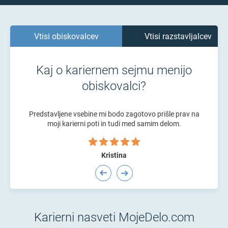
Vtisi obiskovalcev
Vtisi razstavljalcev
Kaj o kariernem sejmu menijo
obiskovalci?
 do
Predstavljene vsebine mi bodo zagotovo prišle prav na
itve.
moji karierni poti in tudi med samim delom.
pril
 ne
vnim
Kristina
Karierni nasveti MojeDelo.com