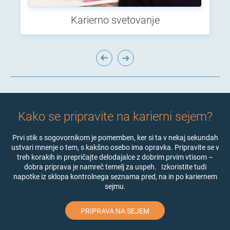
Karierno svetovanje
Kako se pripravite na karierni sejem?
Prvi stik s sogovornikom je pomemben, ker si ta v nekaj sekundah
ustvari mnenje o tem, s kakšno osebo ima opravka. Pripravite se v
treh korakih
in p
repričajte delodajalce z dobrim prvim vtisom –
dobra priprava je namreč temelj za uspeh.
Izkoristite tudi
napotke iz sklopa kontrolnega seznama pred, na in po kariernem
sejmu.
PRIPRAVA NA SEJEM