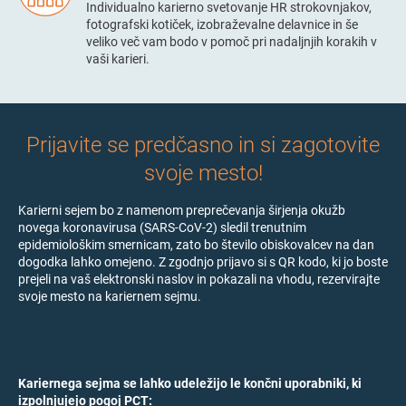
Individualno karierno svetovanje HR strokovnjakov,
fotografski kotiček, izobraževalne delavnice in še
veliko več vam bodo v pomoč pri nadaljnjih korakih v
vaši karieri.
Prijavite se predčasno in si zagotovite
svoje mesto!
Karierni sejem bo z namenom preprečevanja širjenja okužb
novega koronavirusa (
SARS-CoV-2
) sledil trenutnim
epidemiološkim smernicam, zato bo število obiskovalcev na dan
dogodka lahko omejeno. Z zgodnjo prijavo si s QR kodo, ki jo boste
prejeli na vaš elektronski naslov in pokazali na vhodu, rezervirajte
svoje mesto na kariernem sejmu.
Kariernega sejma se lahko udeležijo le končni uporabniki, ki
izpolnjujejo pogoj PCT: