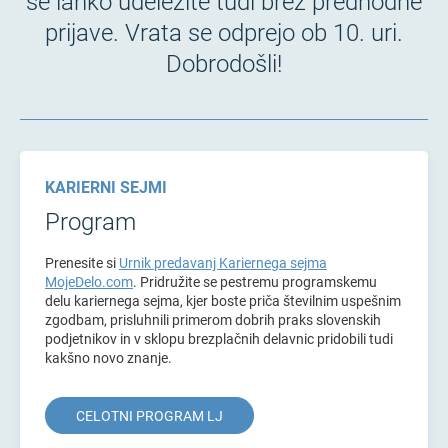
se lahko udeležite tudi brez predhodne
prijave. Vrata se odprejo ob 10. uri.
Dobrodošli!
KARIERNI SEJMI
Program
Prenesite si
Urnik predavanj Kariernega sejma
MojeDelo.com
.
Pridružite se pestremu programskemu
delu kariernega sejma, kjer boste priča številnim uspešnim
zgodbam, prisluhnili primerom dobrih praks slovenskih
podjetnikov in v sklopu brezplačnih delavnic pridobili tudi
kakšno novo znanje.
CELOTNI PROGRAM LJ